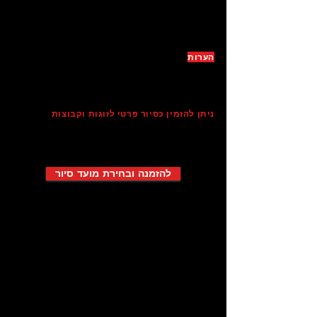
✅️ אתר פריחת דובדבן 🌸
✅️
עלויות תחבורה ציבורית ו
כניסות לאתרים 🆓️
✅️
​ טעימות מקומיות כמפורט 🥮🍙🍡🍵
הערות
10:00 תחילת סיור | נקודת מפגש תשלח לנייד
משך הסיור: 6-7 שעות
קיום הסיור מותנה במינימום משתתפים
ניתן להזמין כסיור פרטי לזוגות וקבוצות
הסיורים יתקיימו בכל מזג אוויר
מכירת הכרטיסים תבוצע ON-LINE בלבד
להזמנה ובחירת מועד סיור