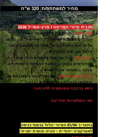
מחיר למשתתפ/ת: 320 ש"ח
תכנית סיורי הפריחה I מרץ-אפריל 2026
שוק הדגים
נפתח את היום באחד השווקים
הגדולים בעולם ! נכיר את עולם הים היפני, נשמע
על תרבות האכילה ביפן, נכיר את המטבח היפני
ונלמד מה ואיך להזמין🐟
רובע גינזה
נכיר את אחד האזורים הכי יפים
ומתקדמים בטוקיו ! ניחשף למתחמים עתידניים
ונבקר במתחמי אוכל מעלפים !
נבקר במתחם ניסאן
אם נספיק גם ב-Art Cafe בו
תיחשפו לאמנות ציור בקפה ☕️
ניסע ברכבת אוטומטית ללא נהג !
בגובה מעל
הים, חוויה מדהימה עם נוף משוגע
האי המלאכותי אודייבה
נכיר את הרובוט הענק
גונדאם, נטייל ב-Odaiba Seaside Park, נצטלם על
רקע פסל החירות וגשר הקשת המפורסם,
ונתרשם מאדריכלות עתידנית מטורפת !
בתאריך 01/04 הסיור יכלול בנוסף כניסה
לאטרקציה ייחודית - חוויה חושית יפנית !