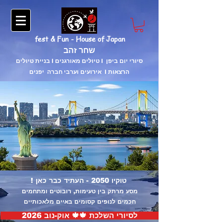
fest & Fun - House of Japan
שחר זהב
בניית טיולים I טיולים מאורגנים I סיורי יום ביפן
אירועים וערבי חברה יפנים I הרצאות
טוקיו 2050 - העתיד כבר כאן !
מסע מרתק בין טעימות, רובוטים ומתחמים
חכמים לנופים קסומים באיים מלאכותיים
לסיורי השלכת 🍁🍁 אוק-נוב 2026