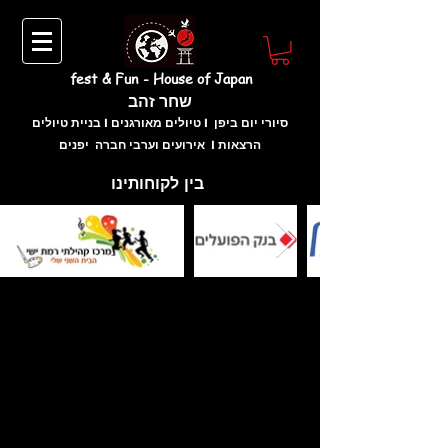
fest & Fun - House of Japan
שחר זהב
בניית טיולים I טיולים מאורגנים I סיורי יום ביפן
אירועים וערבי חברה יפנים I הרצאות
בין לקוחותינו
מחפשים רעיון לאירוע חברה או
לאירוע פרטי ? הגעתם למקום הנכון !
חברת "פסט אנד פאן" מתמחה בתכנון וארגון
אירועי קונספט ייחודיים, סופי שבוע, אירועים
פרטיים במסעדות הכוללים ארוחת קונספט לצד
הרצאה בנושא הנבחר, אירועי חברה נושאיים על