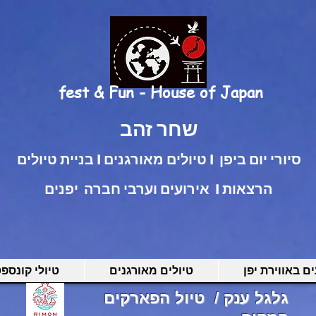
fest & Fun - House of Japan
שחר זהב
בניית טיולים I טיולים מאורגנים I סיורי יום ביפן
אירועים וערבי חברה יפנים I הרצאות
ם באווירת יפן
טיולים מאורגנים
טיולי קונספ
גלגל ענק / טיול הפארקים