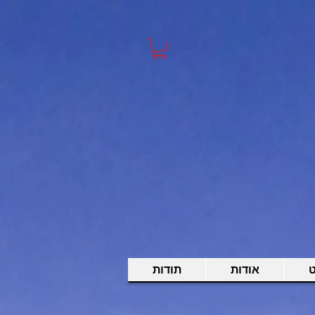
ט
אודות
תודות
<
>