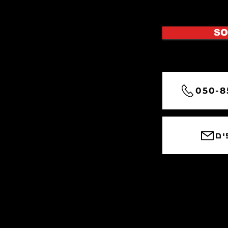
SO
ים