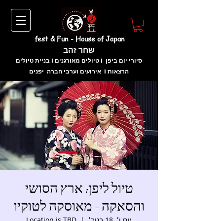
fest & Fun - House of Japan
שחר זהב
בניית טיולים I טיולים מאורגנים I סיורי יום ביפן
אירועים וערבי חברה יפנים I הרצאות
טיול ליפן: ארץ הסושי
והסאקה - מאוסקה לטוקיו
יום ו׳, 18 בנוב׳
  |  
Location is TBD