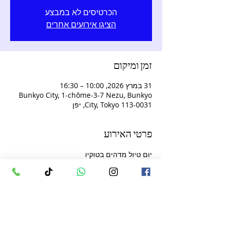
הכרטיסים לא במבצע
הציגו אירועים אחרים
זמן ומיקום
31 במרץ 2026, 10:00 – 16:30
Bunkyo City, 1-chōme-3-7 Nezu, Bunkyo
City, Tokyo 113-0031, יפן
פרטי האירוע
יום טיול מדהים בטוקיו
ביקור במקדש NEZU - כניסה כלולה
טיול בפארק אואנו המפורסם
היכרות עם שוקי אמיוקו - כולל סיטונאות
רוסע אסקוסה - מקדש סנסוג'י
מדרחוב נקמיסה
עוד